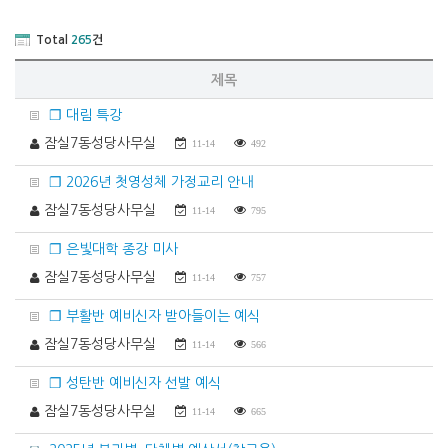
Total
265
건
제목
❐ 대림 특강
잠실7동성당사무실
11-14
492
❐ 2026년 첫영성체 가정교리 안내
잠실7동성당사무실
11-14
795
❐ 은빛대학 종강 미사
잠실7동성당사무실
11-14
757
❐ 부활반 예비신자 받아들이는 예식
잠실7동성당사무실
11-14
566
❐ 성탄반 예비신자 선발 예식
잠실7동성당사무실
11-14
665