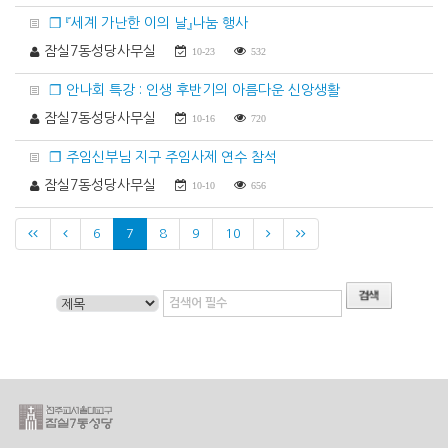
❐ 『세계 가난한 이의 날』나눔 행사
잠실7동성당사무실
10-23
532
❐ 안나회 특강 : 인생 후반기의 아름다운 신앙생활
잠실7동성당사무실
10-16
720
❐ 주임신부님 지구 주임사제 연수 참석
잠실7동성당사무실
10-10
656
6
7
8
9
10