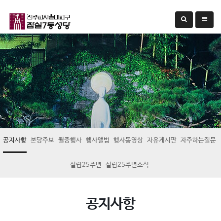
공지사항
본당주보
월중행사
행사앨범
행사동영상
자유게시판
자주하는질문
설립25주년
설립25주년소식
공지사항