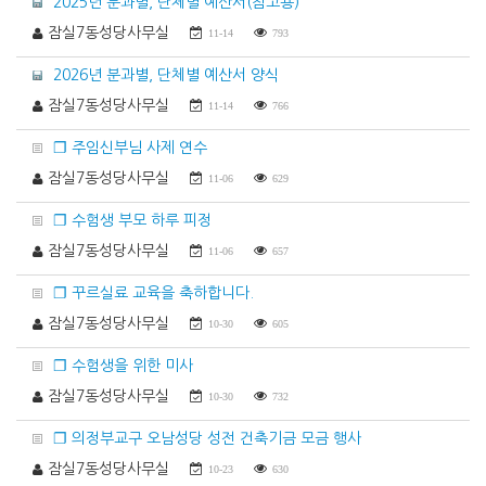
2025년 분과별, 단체별 예산서(참고용)
잠실7동성당사무실
11-14
793
2026년 분과별, 단체별 예산서 양식
잠실7동성당사무실
11-14
766
❐ 주임신부님 사제 연수
잠실7동성당사무실
11-06
629
❐ 수험생 부모 하루 피정
잠실7동성당사무실
11-06
657
❐ 꾸르실료 교육을 축하합니다.
잠실7동성당사무실
10-30
605
❐ 수험생을 위한 미사
잠실7동성당사무실
10-30
732
❐ 의정부교구 오남성당 성전 건축기금 모금 행사
잠실7동성당사무실
10-23
630