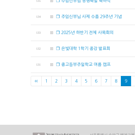
❐ 주임신부님 영명축일 축하식
135
❐ 주임신부님 사제 수품 29주년 기념
134
❐ 2025년 하반기 전체 사목회의
133
❐ 은빛대학 1학기 종강 발표회
132
❐ 중고등부주일학교 여름 캠프
131
1
2
3
4
5
6
7
8
9