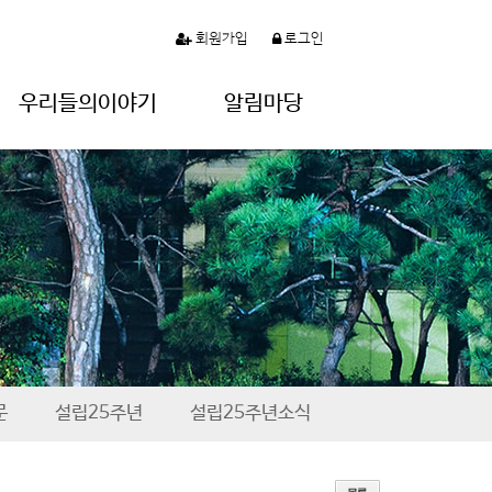
회원가입
로그인
우리들의이야기
알림마당
문
설립25주년
설립25주년소식