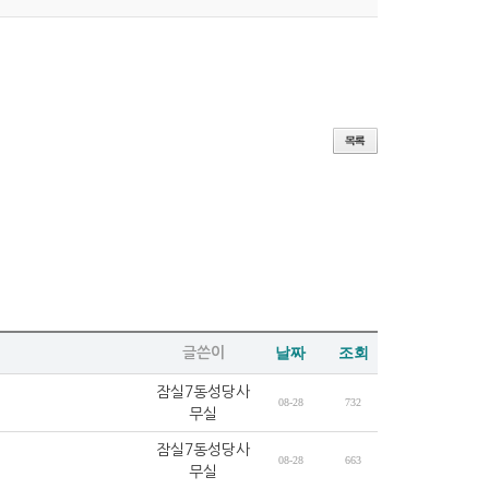
글쓴이
날짜
조회
잠실7동성당사
08-28
732
무실
잠실7동성당사
08-28
663
무실