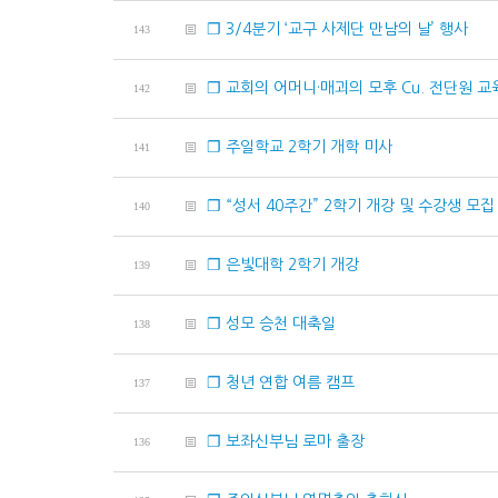
❐ 3/4분기 ‘교구 사제단 만남의 날’ 행사
143
❐ 교회의 어머니·매괴의 모후 Cu. 전단원 교
142
❐ 주일학교 2학기 개학 미사
141
❐ “성서 40주간” 2학기 개강 및 수강생 모집
140
❐ 은빛대학 2학기 개강
139
❐ 성모 승천 대축일
138
❐ 청년 연합 여름 캠프
137
❐ 보좌신부님 로마 출장
136