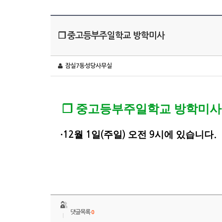
❐ 중고등부주일학교 방학미사
잠실7동성당사무실
❐
중고등부주일학교 방학미사
∙
월
일
주일
오전
시에 있습니다
12
1
(
)
9
.
댓글목록
0