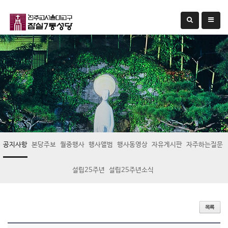
공지사항
본당주보
월중행사
행사앨범
행사동영상
자유게시판
자주하는질문
설립25주년
설립25주년소식