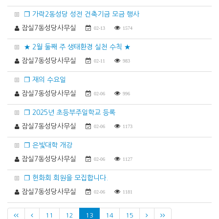
❐ 가락2동성당 성전 건축기금 모금 행사
잠실7동성당사무실
02-13
1574
★ 2월 둘째 주 생태환경 실천 수칙 ★
잠실7동성당사무실
02-11
983
❐ 재의 수요일
잠실7동성당사무실
02-06
996
❐ 2025년 초등부주일학교 등록
잠실7동성당사무실
02-06
1173
❐ 은빛대학 개강
잠실7동성당사무실
02-06
1127
❐ 헌화회 회원을 모집합니다.
잠실7동성당사무실
02-06
1181
11
12
13
14
15