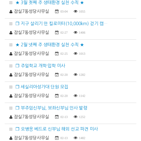
★ 3월 첫째 주 생태환경 실천 수칙 ★
잠실7동성당사무실
03-04
1055
❐ 지구 살리기 만 킬로미터(10,000km) 걷기 캠…
잠실7동성당사무실
02-27
1406
★ 2월 넷째 주 생태환경 실천 수칙 ★
잠실7동성당사무실
02-25
1013
❐ 주일학교 개학·입학 미사
잠실7동성당사무실
02-20
1282
❐ 세실리아성가대 단원 모집
잠실7동성당사무실
02-20
1142
❐ 부주임신부님, 보좌신부님 인사 발령
잠실7동성당사무실
02-13
1252
❐ 오병웅 베드로 신부님 해외 선교 파견 미사
잠실7동성당사무실
02-13
1482