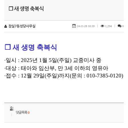
❐ 새 생명 축복식
잠실7동성당사무실
24-11-28 10:39
|
1,294
|
0
❐
새 생명 축복식
∙
일시
: 2025
년
1
월
5
일
(
주일
)
교중미사 중
∙
대상
:
태아와 임산부
,
만
3
세 이하의 영유아
∙
접수
: 12
월
29
일
(
주일
)
까지
(
문의
: 010-7385-0120)
댓글목록
0