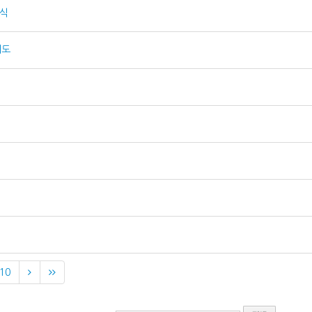
복식
기도
10