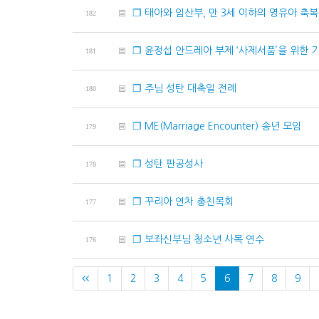
❐ 태아와 임산부, 만 3세 이하의 영유아 축
182
❐ 윤정섭 안드레아 부제 ‘사제서품’을 위한 
181
❐ 주님 성탄 대축일 전례
180
❐ ME(Marriage Encounter) 송년 모임
179
❐ 성탄 판공성사
178
❐ 꾸리아 연차 총친목회
177
❐ 보좌신부님 청소년 사목 연수
176
1
2
3
4
5
6
7
8
9