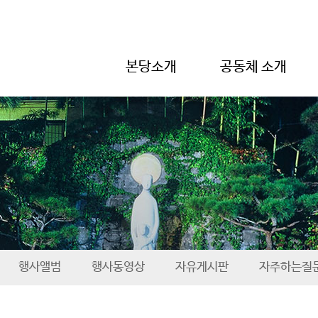
본당소개
공동체 소개
행사앨범
행사동영상
자유게시판
자주하는질