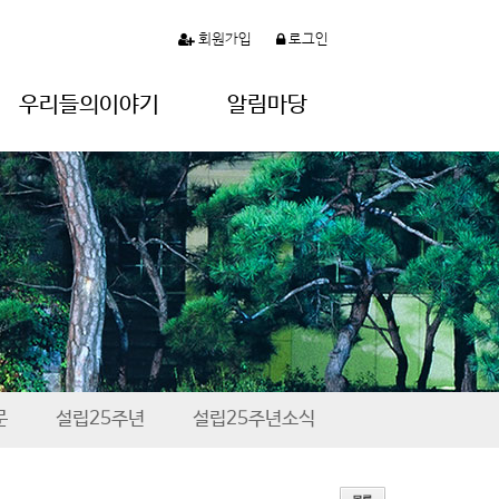
회원가입
로그인
우리들의이야기
알림마당
문
설립25주년
설립25주년소식