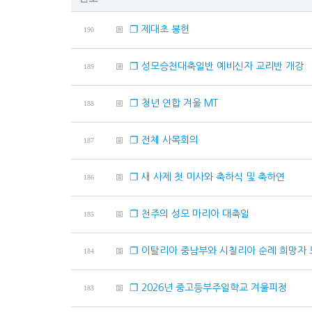
❐ 제대초 봉헌
190
❐ 성모승천대축일반 예비신자 교리반 개강
189
❐ 청년 연합 겨울 MT
188
❐ 전체 사목회의
187
❐ 새 사제 첫 미사와 축하식 및 축하연
186
❐ 천주의 성모 마리아 대축일
185
❐ 이탈리아 중남부와 시칠리아 순례 희망자
184
❐ 2026년 중고등부주일학교 겨울피정
183