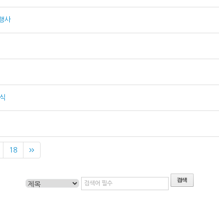
 행사
복식
18