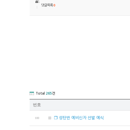
댓글목록
0
Total
265
건
번호
❐ 성탄반 예비신자 선발 예식
100