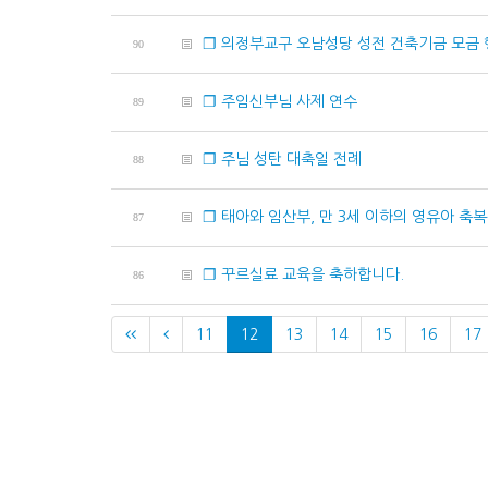
❐ 의정부교구 오남성당 성전 건축기금 모금
90
❐ 주임신부님 사제 연수
89
❐ 주님 성탄 대축일 전례
88
❐ 태아와 임산부, 만 3세 이하의 영유아 축
87
❐ 꾸르실료 교육을 축하합니다.
86
11
12
13
14
15
16
17