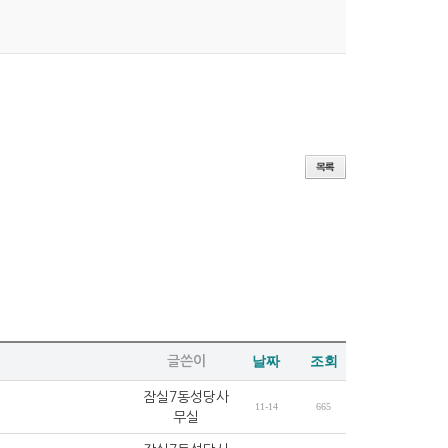
글쓴이
날짜
조회
잠실7동성당사
11-14
665
무실