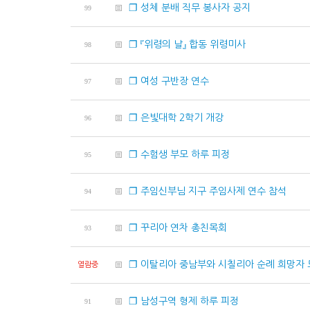
❐ 성체 분배 직무 봉사자 공지
99
❐ 『위령의 날』 합동 위령미사
98
❐ 여성 구반장 연수
97
❐ 은빛대학 2학기 개강
96
❐ 수험생 부모 하루 피정
95
❐ 주임신부님 지구 주임사제 연수 참석
94
❐ 꾸리아 연차 총친목회
93
❐ 이탈리아 중남부와 시칠리아 순례 희망자
열람중
❐ 남성구역 형제 하루 피정
91