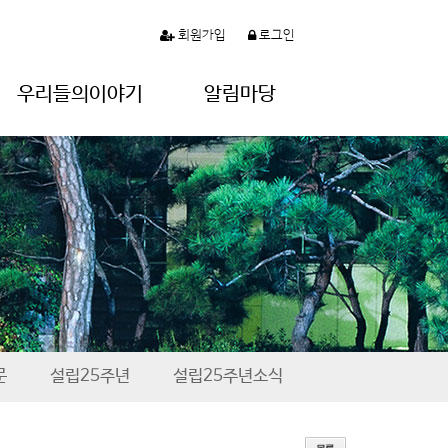
회원가입
로그인
우리들의이야기
알림마당
문
설립25주년
설립25주년소식