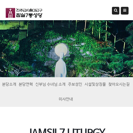
본당소개
본당연혁
신부님 수녀님 소개
주보성인
시설및상징물
찾아오시는길
미사안내