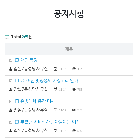
공지사항
Total
265
건
제목
❐ 대림 특강
잠실7동성당사무실
11-14
492
❐ 2026년 첫영성체 가정교리 안내
잠실7동성당사무실
11-14
795
❐ 은빛대학 종강 미사
잠실7동성당사무실
11-14
757
❐ 부활반 예비신자 받아들이는 예식
잠실7동성당사무실
11-14
566