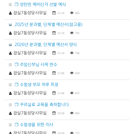
❐ 성탄반 예비신자 선발 예식
잠실7동성당사무실
11-14
665
2025년 분과별, 단체별 예산서(참고용)
잠실7동성당사무실
11-14
791
2026년 분과별, 단체별 예산서 양식
잠실7동성당사무실
11-14
766
❐ 주임신부님 사제 연수
잠실7동성당사무실
11-06
629
❐ 수험생 부모 하루 피정
잠실7동성당사무실
11-06
657
❐ 꾸르실료 교육을 축하합니다.
잠실7동성당사무실
10-30
605
❐ 수험생을 위한 미사
잠실7동성당사무실
10-30
732