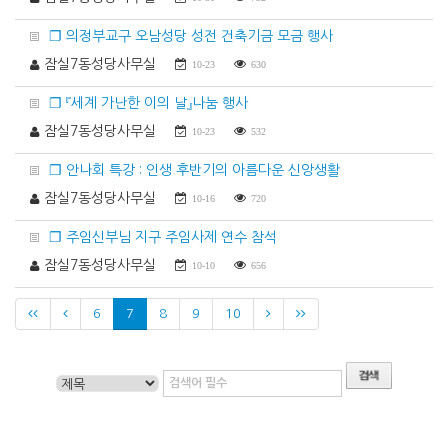
❐ 의정부교구 오남성당 성전 건축기금 모금 행사
잠실7동성당사무실
10-23
630
❐ 『세계 가난한 이의 날』나눔 행사
잠실7동성당사무실
10-23
532
❐ 안나회 특강 : 인생 후반기의 아름다운 신앙생활
잠실7동성당사무실
10-16
720
❐ 주임신부님 지구 주임사제 연수 참석
잠실7동성당사무실
10-10
656
6
7
8
9
10