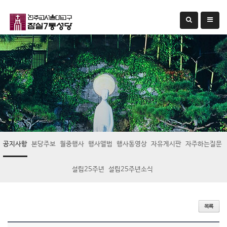
공지사항
본당주보
월중행사
행사앨범
행사동영상
자유게시판
자주하는질문
설립25주년
설립25주년소식