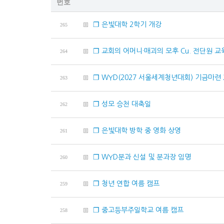
번호
❐ 은빛대학 2학기 개강
265
❐ 교회의 어머니·매괴의 모후 Cu. 전단원 교
264
❐ WYD(2027 서울세계청년대회) 기금마련
263
❐ 성모 승천 대축일
262
❐ 은빛대학 방학 중 영화 상영
261
❐ WYD분과 신설 및 분과장 임명
260
❐ 청년 연합 여름 캠프
259
❐ 중고등부주일학교 여름 캠프
258