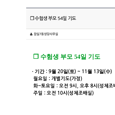
❐ 수험생 부모 54일 기도
잠실7동성당사무실
❐
수험생 부모
54
일 기도
∙
기간
월
일
토
월
일
수
: 9
20
(
) ~ 11
13
(
)
월요일 : 개별기도(가정)
화~토요일 : 오전 9시, 오후 8시(성체조
주일 : 오전 10시(성체조배실)