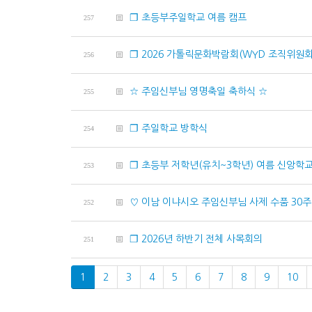
❐ 초등부주일학교 여름 캠프
257
❐ 2026 가톨릭문화박람회(WYD 조직위원회
256
☆ 주임신부님 영명축일 축하식 ☆
255
❐ 주일학교 방학식
254
❐ 초등부 저학년(유치~3학년) 여름 신앙학
253
♡ 이남 이냐시오 주임신부님 사제 수품 30주
252
❐ 2026년 하반기 전체 사목회의
251
1
2
3
4
5
6
7
8
9
10