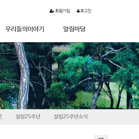
회원가입
로그인
우리들의이야기
알림마당
문
설립25주년
설립25주년소식